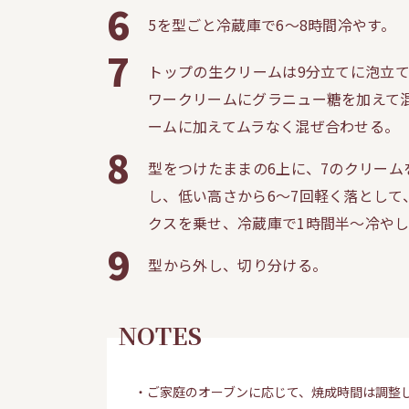
6
5を型ごと冷蔵庫で6〜8時間冷やす。
7
トップの生クリームは9分立てに泡立
ワークリームにグラニュー糖を加えて
ームに加えてムラなく混ぜ合わせる。
8
型をつけたままの6上に、7のクリーム
し、低い高さから6〜7回軽く落として
クスを乗せ、冷蔵庫で1時間半〜冷や
9
型から外し、切り分ける。
NOTES
・ご家庭のオーブンに応じて、焼成時間は調整