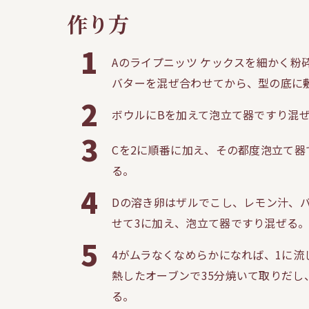
作り方
1
Aのライプニッツ ケックスを細かく粉
バターを混ぜ合わせてから、型の底に
2
ボウルにBを加えて泡立て器ですり混
3
Cを2に順番に加え、その都度泡立て器
る。
4
Dの溶き卵はザルでこし、レモン汁、
せて3に加え、泡立て器ですり混ぜる
5
4がムラなくなめらかになれば、1に流し
熱したオーブンで35分焼いて取りだし
る。