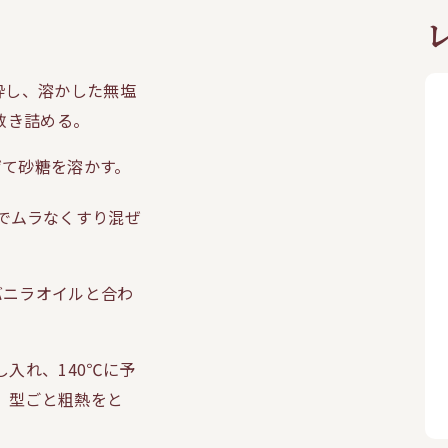
砕し、溶かした無塩
敷き詰める。
ぜて砂糖を溶かす。
でムラなくすり混ぜ
バニラオイルと合わ
。
入れ、140℃に予
、型ごと粗熱をと