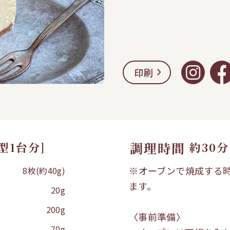
印刷
調理時間
型1台分]
約30分
※オーブンで焼成する
8枚(約40g)
ます。
20g
200g
〈事前準備〉
70g