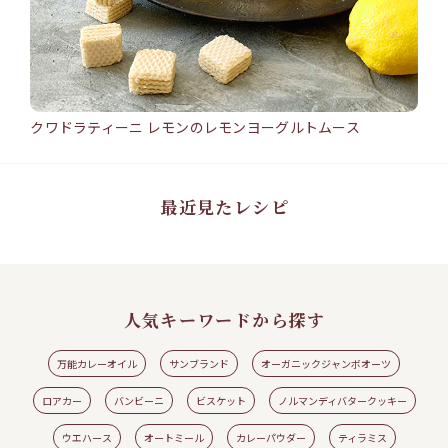
クワドラティーニ レモンのレモンヨーグルトムース
バン
15min
25
クワドラティーニ レモンのレモンヨーグルトムース
バ
#ワ
#ウエハース
#クワドラティーニ
#レモン
#レモンヨーグルトムース
#ロアカ
#シ
ー
ト
最近見たレシピ
人気キーワードから探す
万能カレーオイル
サンブランド
オーガニックジャンボオーツ
ロアカー
バンビーニ
ビスケット
ノルマンディバタークッキー
ウエハース
オートミール
カレーパウダー
ティラミス