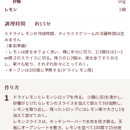
砂糖
50g
レモン
1個
調理時間
約15分
※ドライレモンの作成時間、ティラミスクリームの冷蔵時間は含
みません
〈事前準備〉
・レモンは皮を水でよく洗い、横に半分に切り、1/2個分は1〜2
㎜厚さのスライスに切る。残りの1/2個は、皮を全てすりおろ
し、果汁も絞り、それぞれ別々にとっておく。
・オーブンは100度に予熱する(ドライレモン用)
作り方
1
ドライレモンとレモンシロップを作る。 小鍋に(B)を沸かし、
砂糖がとけたらレモンのスライスを加えて弱火で3分加熱し、
レモンを取り出し、残ったシロップにはレモン果汁大さじ1を
加えて混ぜておく。
レモンスライスは、キッチンペーパーで水気を拭き取る。天
板にオープンシートを敷き、レモンを並べて100度で15分焼