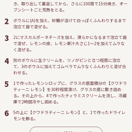
き、取り出して裏返してから、さらに100度で15分焼き、オー
ブンシートごと荒熱をとる。
2
ボウルに(A)を加え、砂糖が溶けて白っぽくふんわりするまで
泡立て器で混ぜる。
3
2にマスカルポーネチーズを加え、滑らかになるまで泡立て器
で混ぜ、レモンの皮、レモン果汁大さじ1〜2を加えてムラな
く混ぜる。
4
別のボウルに生クリームを、ツノがピンと立つ程度に泡立
て、3のボウルに加えてゴムベラでムラなくふんわりと混ぜ合
わせる。
5
1で作ったレモンシロップに、グラスの底面積分の【クワドラ
ティーニ レモン】を30秒程度漬け、グラスの底に敷き詰め
る。その上から、4で作ったティラミスクリームを流し、冷蔵
庫で2時間冷やし固める。
6
5の上に【クワドラティーニ レモン】と、1で作ったドライレ
モンを飾る。