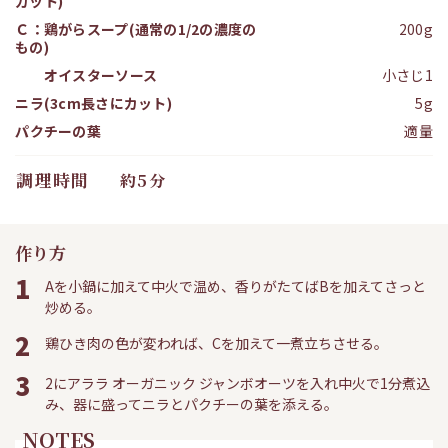
カット)
Ｃ：鶏がらスープ(通常の1/2の濃度の
200g
もの)
オイスターソース
小さじ1
ニラ(3cm長さにカット)
5g
パクチーの葉
適量
調理時間
約5分
作り方
1
Aを小鍋に加えて中火で温め、香りがたてばBを加えてさっと
炒める。
2
鶏ひき肉の色が変われば、Cを加えて一煮立ちさせる。
3
2にアララ オーガニック ジャンボオーツを入れ中火で1分煮込
み、器に盛ってニラとパクチーの葉を添える。
NOTES