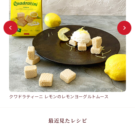
クワドラティーニ レモンのレモンヨーグルトムース
バン
15min
25
クワドラティーニ レモンのレモンヨーグルトムース
バ
#ワ
#ウエハース
#クワドラティーニ
#レモン
#レモンヨーグルトムース
#ロアカ
#シ
ー
ト
最近見たレシピ