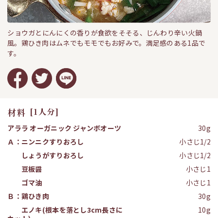
ショウガとにんにくの香りが食欲をそそる、じんわり辛い火鍋
風。鶏ひき肉はムネでもモモでもお好みで。満足感のある1品で
す。
材料
[1人分]
アララ オーガニック ジャンボオーツ
30g
Ａ：ニンニクすりおろし
小さじ1/2
しょうがすりおろし
小さじ1/2
豆板醤
小さじ1
ゴマ油
小さじ1
Ｂ：鶏ひき肉
30g
エノキ(根本を落とし3cm長さに
10g