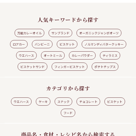
人気キーワードから探す
万能カレーオイル
サンブランド
オーガニックジャンボオーツ
ロアカー
バンビーニ
ビスケット
ノルマンディバタークッキー
ウエハース
オートミール
カレーパウダー
ティラミス
見る
レシピの続きを見る
ビスケットサンド
フィンガービスケット
ポテトチップス
カテゴリから探す
ウエハース
ケーキ
スナック
チョコレート
ビスケット
フード
商品名・食材・レシピ名から検索する