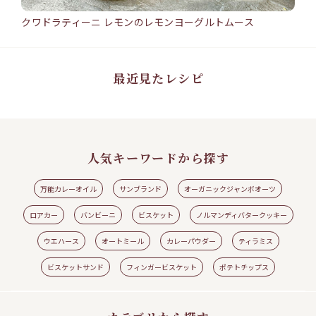
クワドラティーニ レモンのレモンヨーグルトムース
バン
15min
25
クワドラティーニ レモンのレモンヨーグルトムース
バ
#ワ
#ウエハース
#クワドラティーニ
#レモン
#レモンヨーグルトムース
#ロアカ
#シ
ー
ト
最近見たレシピ
人気キーワードから探す
万能カレーオイル
サンブランド
オーガニックジャンボオーツ
ロアカー
バンビーニ
ビスケット
ノルマンディバタークッキー
ウエハース
オートミール
カレーパウダー
ティラミス
見る
レシピの続きを見る
ビスケットサンド
フィンガービスケット
ポテトチップス