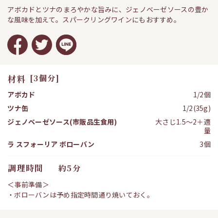
アボカドとツナのまろやかな旨みに、ジェノベーゼソースの豊か
な風味を加えて。スパークリングワインにもおすすめ。
材料
[3個分]
アボカド
1/2個
ツナ缶
1/2(35g)
ジェノベーゼソース(市販品生食用)
大さじ1.5～2＋適
量
ラ スフォーリア ボローバン
3個
調理時間
約5分
＜事前準備＞
・ボローバンは予め指定時間通り焼いておく。