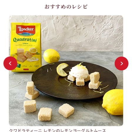
おすすめのレシピ
クワドラティーニ レモンのレモンヨーグルトムース
バン
15min
25