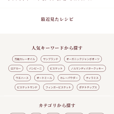
クワドラティーニ レモンのレモンヨーグルトムース
バ
#ワ
#ウエハース
#クワドラティーニ
#レモン
#レモンヨーグルトムース
#ロアカ
#シ
ー
ト
最近見たレシピ
人気キーワードから探す
万能カレーオイル
サンブランド
オーガニックジャンボオーツ
ロアカー
バンビーニ
ビスケット
ノルマンディバタークッキー
ウエハース
オートミール
カレーパウダー
ティラミス
見る
レシピの続きを見る
ビスケットサンド
フィンガービスケット
ポテトチップス
カテゴリから探す