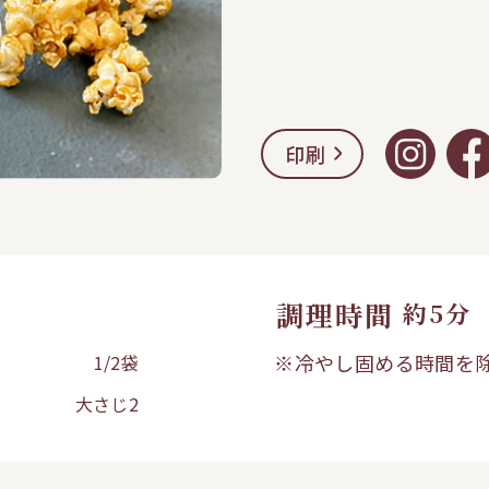
印刷
調理時間
約5分
※冷やし固める時間を
1/2袋
大さじ2