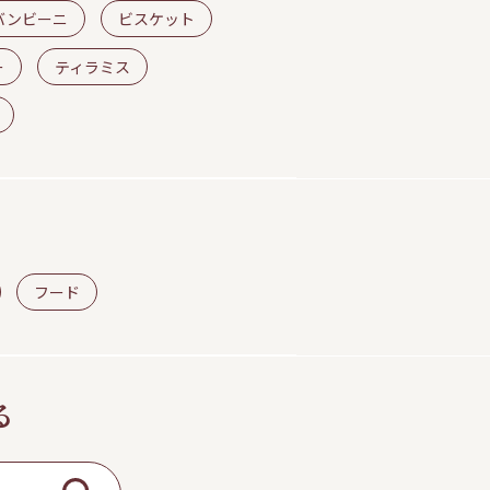
バンビーニ
ビスケット
ー
ティラミス
フード
る