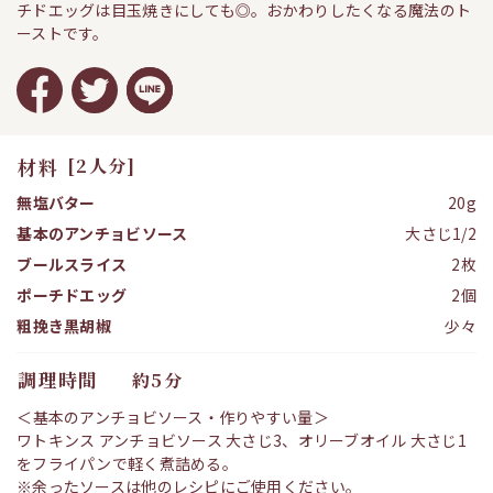
チドエッグは目玉焼きにしても◎。おかわりしたくなる魔法のト
ーストです。
材料
[2人分]
無塩バター
20g
基本のアンチョビソース
大さじ1/2
ブールスライス
2枚
ポーチドエッグ
2個
粗挽き黒胡椒
少々
調理時間
約5分
＜基本のアンチョビソース・作りやすい量＞
ワトキンス アンチョビソース 大さじ3、オリーブオイル 大さじ1
をフライパンで軽く煮詰める。
※余ったソースは他のレシピにご使用ください。