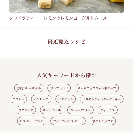
クワドラティーニ レモンのレモンヨーグルトムース
バン
15min
25
クワドラティーニ レモンのレモンヨーグルトムース
バ
#ワ
#ウエハース
#クワドラティーニ
#レモン
#レモンヨーグルトムース
#ロアカ
#シ
ー
ト
最近見たレシピ
人気キーワードから探す
万能カレーオイル
サンブランド
オーガニックジャンボオーツ
ロアカー
バンビーニ
ビスケット
ノルマンディバタークッキー
ウエハース
オートミール
カレーパウダー
ティラミス
見る
レシピの続きを見る
ビスケットサンド
フィンガービスケット
ポテトチップス