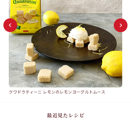
クワドラティーニ レモンのレモンヨーグルトムース
バン
15min
25
クワドラティーニ レモンのレモンヨーグルトムース
バ
#ワ
#ウエハース
#クワドラティーニ
#レモン
#レモンヨーグルトムース
#ロアカ
#シ
ー
ト
最近見たレシピ