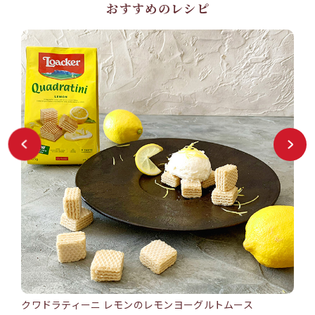
おすすめのレシピ
クワドラティーニ レモンのレモンヨーグルトムース
バン
15min
25