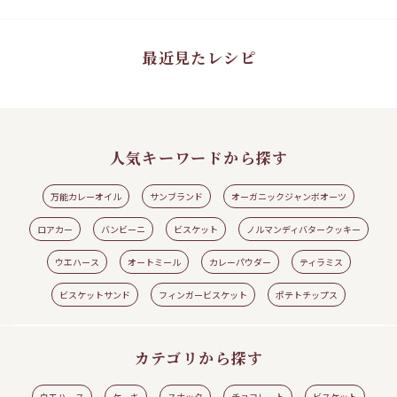
クワドラティーニ レモンのレモンヨーグルトムース
バ
#ワ
#ウエハース
#クワドラティーニ
#レモン
#レモンヨーグルトムース
#ロアカ
#シ
ー
ト
最近見たレシピ
人気キーワードから探す
万能カレーオイル
サンブランド
オーガニックジャンボオーツ
ロアカー
バンビーニ
ビスケット
ノルマンディバタークッキー
ウエハース
オートミール
カレーパウダー
ティラミス
見る
レシピの続きを見る
ビスケットサンド
フィンガービスケット
ポテトチップス
カテゴリから探す
ウエハース
ケーキ
スナック
チョコレート
ビスケット