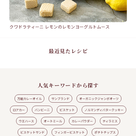
クワドラティーニ レモンのレモンヨーグルトムース
バン
15min
25
クワドラティーニ レモンのレモンヨーグルトムース
バ
#ワ
#ウエハース
#クワドラティーニ
#レモン
#レモンヨーグルトムース
#ロアカ
#シ
ー
ト
最近見たレシピ
人気キーワードから探す
万能カレーオイル
サンブランド
オーガニックジャンボオーツ
ロアカー
バンビーニ
ビスケット
ノルマンディバタークッキー
ウエハース
オートミール
カレーパウダー
ティラミス
見る
レシピの続きを見る
ビスケットサンド
フィンガービスケット
ポテトチップス