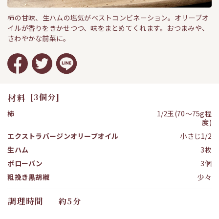
柿の甘味、生ハムの塩気がベストコンビネーション。オリーブオ
イルが香りをきかせつつ、味をまとめてくれます。おつまみや、
さわやかな前菜に。
材料
[3個分]
柿
1/2玉(70～75g程
度)
エクストラバージンオリーブオイル
小さじ1/2
生ハム
3枚
ボローバン
3個
粗挽き黒胡椒
少々
調理時間
約5分