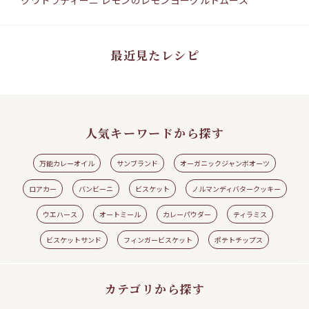
15min
25
クワドラティーニ レモンのレモンヨーグルトムース
バ
#ワ
#ウエハース
#クワドラティーニ
#レモン
#レモンヨーグルトムース
#ロアカ
#シ
ー
ト
最近見たレシピ
人気キーワードから探す
万能カレーオイル
サンブランド
オーガニックジャンボオーツ
ロアカー
バンビーニ
ビスケット
ノルマンディバタークッキー
ウエハース
オートミール
カレーパウダー
ティラミス
見る
レシピの続きを見る
ビスケットサンド
フィンガービスケット
ポテトチップス
カテゴリから探す