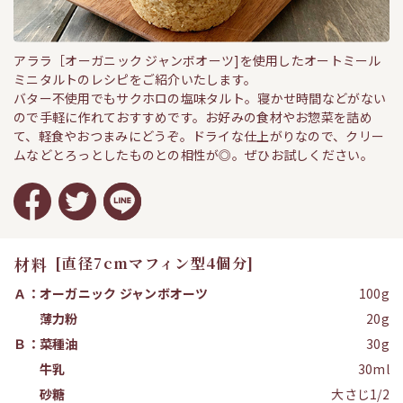
アララ［オーガニック ジャンボオーツ]を使用したオートミール
ミニタルトのレシピをご紹介いたします。
バター不使用でもサクホロの塩味タルト。寝かせ時間などがない
ので手軽に作れておすすめです。お好みの食材やお惣菜を詰め
て、軽食やおつまみにどうぞ。ドライな仕上がりなので、クリー
ムなどとろっとしたものとの相性が◎。ぜひお試しください。
材料
[直径7cmマフィン型4個分]
Ａ：オーガニック ジャンボオーツ
100g
薄力粉
20g
Ｂ：菜種油
30g
牛乳
30ml
砂糖
大さじ1/2