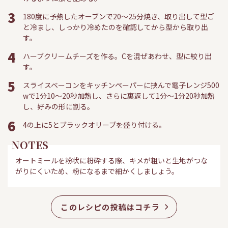
3
180度に予熱したオーブンで20～25分焼き、取り出して型ご
と冷まし、しっかり冷めたのを確認してから型から取り出
す。
4
ハーブクリームチーズを作る。Cを混ぜあわせ、型に絞り出
す。
5
スライスベーコンをキッチンペーパーに挟んで電子レンジ500
wで1分10～20秒加熱し、さらに裏返して1分～1分20秒加熱
し、好みの形に割る。
6
4の上に5とブラックオリーブを盛り付ける。
NOTES
オートミールを粉状に粉砕する際、キメが粗いと生地がつな
がりにくいため、粉になるまで細かくしましょう。
このレシピの投稿はコチラ