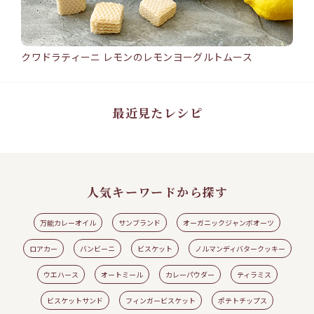
クワドラティーニ レモンのレモンヨーグルトムース
バン
15min
25
クワドラティーニ レモンのレモンヨーグルトムース
バ
#ワ
#ウエハース
#クワドラティーニ
#レモン
#レモンヨーグルトムース
#ロアカ
#シ
ー
ト
最近見たレシピ
人気キーワードから探す
万能カレーオイル
サンブランド
オーガニックジャンボオーツ
ロアカー
バンビーニ
ビスケット
ノルマンディバタークッキー
ウエハース
オートミール
カレーパウダー
ティラミス
見る
レシピの続きを見る
ビスケットサンド
フィンガービスケット
ポテトチップス