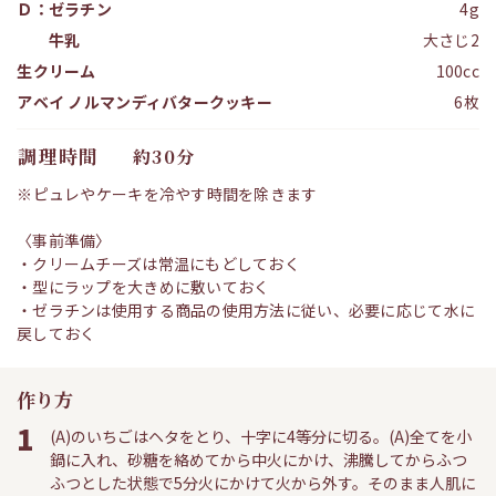
Ｄ：ゼラチン
4g
牛乳
大さじ2
生クリーム
100cc
アベイ ノルマンディバタークッキー
6枚
調理時間
約30分
※ピュレやケーキを冷やす時間を除きます
〈事前準備〉
・クリームチーズは常温にもどしておく
・型にラップを大きめに敷いておく
・ゼラチンは使用する商品の使用方法に従い、必要に応じて水に
戻しておく
作り方
1
(A)のいちごはヘタをとり、十字に4等分に切る。(A)全てを小
鍋に入れ、砂糖を絡めてから中火にかけ、沸騰してからふつ
ふつとした状態で5分火にかけて火から外す。そのまま人肌に