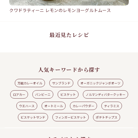
クワドラティーニ レモンのレモンヨーグルトムース
バン
15min
25
クワドラティーニ レモンのレモンヨーグルトムース
バ
#ワ
#ウエハース
#クワドラティーニ
#レモン
#レモンヨーグルトムース
#ロアカ
#シ
ー
ト
最近見たレシピ
人気キーワードから探す
万能カレーオイル
サンブランド
オーガニックジャンボオーツ
ロアカー
バンビーニ
ビスケット
ノルマンディバタークッキー
ウエハース
オートミール
カレーパウダー
ティラミス
見る
レシピの続きを見る
ビスケットサンド
フィンガービスケット
ポテトチップス