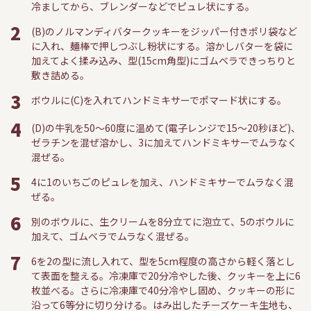
冷ましてから、ブレンダーなどでピュレ状にする。
2
(B)のノルマンディバタークッキーをジッパー付きポリ袋など
に入れ、麺棒で押しつぶし粉状にする。溶かしバターを袋に
加えてよく揉み込み、型(15cm角型)にゴムベラできっちりと
敷き詰める。
3
ボウルに(C)を入れてハンドミキサーでポマード状にする。
4
(D)の牛乳を50〜60度に温めて(電子レンジで15～20秒ほど)、
ゼラチンを混ぜ溶かし、3に加えてハンドミキサーでムラなく
混ぜる。
5
4に1のいちごのピュレを加え、ハンドミキサーでムラなく混
ぜる。
6
別のボウルに、生クリームを8分立てに泡立て、5のボウルに
加えて、ゴムベラでムラなく混ぜる。
7
6を2の型に流し入れて、型を5cm程度の高さから軽く落とし
て表面を整える。冷凍庫で20分冷やした後、クッキーを上に6
枚並べる。さらに冷凍庫で40分冷やし固め、クッキーの形に
沿って6等分に切り分ける。はみ出したチーズケーキ生地も、