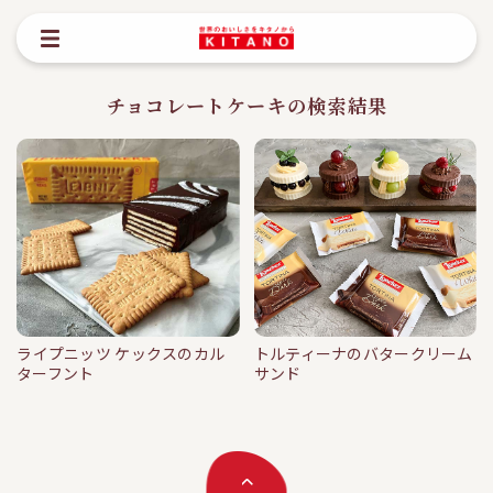
チョコレートケーキの検索結果
ライプニッツ ケックスのカル
トルティーナのバタークリーム
15min
15min
ターフント
サンド
ライプニッツ ケックスのカルターフ
トルティーナのバタークリームサン
ント
ド
#クッキー
#ケーキ
#チョコレートケ
#ウエハース
#チョコレートケーキ
#
ーキ
#バールセン
#ビスケット
トルティーナ
#ローカー
#ロアカー