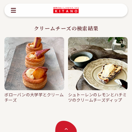
クリームチーズの検索結果
ボローバンの大学芋とクリーム
シュトーレンのレモンとハチミ
min
min
チーズ
ツのクリームチーズディップ
ボローバンの大学芋とクリームチー
シュトーレンのレモンとハチミツの
ズ
クリームチーズディ…
#クリームチーズ
#ボローバン
#ラス
#クーヘンマイスター
#クリームチー
フォーリア
#大学芋
ズ
#シュトーレン
#はちみつ
#レモ
ン