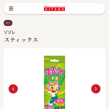
グミ
ゾゾレ
スティックス