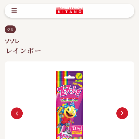
グミ
ゾゾレ
レインボー