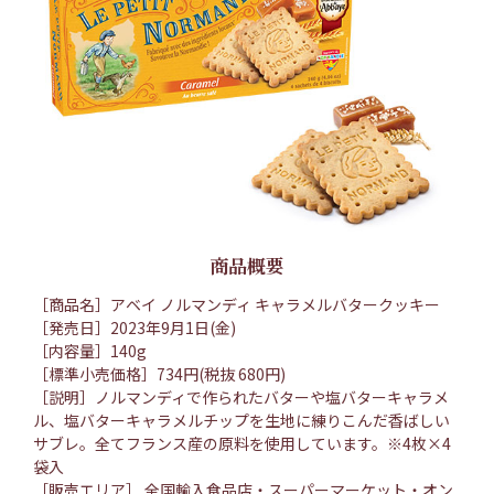
商品概要
［商品名］アベイ ノルマンディ キャラメルバタークッキー
［発売日］2023年9月1日(金)
［内容量］140g
［標準小売価格］734円(税抜 680円)
［説明］ノルマンディで作られたバターや塩バターキャラメ
ル、塩バターキャラメルチップを生地に練りこんだ香ばしい
サブレ。全てフランス産の原料を使用しています。※4枚×4
袋入
［販売エリア］ 全国輸入食品店・スーパーマーケット・オン